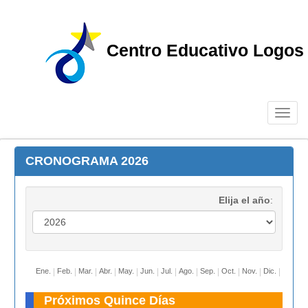
Centro Educativo Logos
Toggl
navig
CRONOGRAMA 2026
Elija el año
:
Ene
.
Feb
.
Mar
.
Abr
.
May
.
Jun
.
Jul
.
Ago
.
Sep
.
Oct
.
Nov
.
Dic
.
Próximos Quince Días