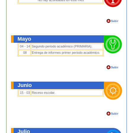
No hay actividades en este mes
Subir
Mayo
04 - 14
Segundo periodo académico (PRIMARIA).
08
Entrega de informes primer periodo académico.
Subir
Junio
15 - 03
Receso escolar.
Subir
Julio